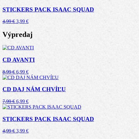
STICKERS PACK ISAAC SQUAD
Pôvodná
Aktuálna
4,99
€
3,99
€
cena
cena
bola:
je:
Výpredaj
4,99 €.
3,99 €.
CD AVANTI
Pôvodná
Aktuálna
8,99
€
6,99
€
cena
cena
bola:
je:
8,99 €.
6,99 €.
CD DAJ NÁM CHVÍĽU
Pôvodná
Aktuálna
7,99
€
6,99
€
cena
cena
bola:
je:
7,99 €.
6,99 €.
STICKERS PACK ISAAC SQUAD
Pôvodná
Aktuálna
4,99
€
3,99
€
cena
cena