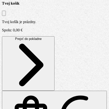
bola:
je:
Tvoj košík
4,99 €.
3,99 €.
Tvoj košík je prázdny.
Spolu: 0,00 €
Prejsť do pokladne