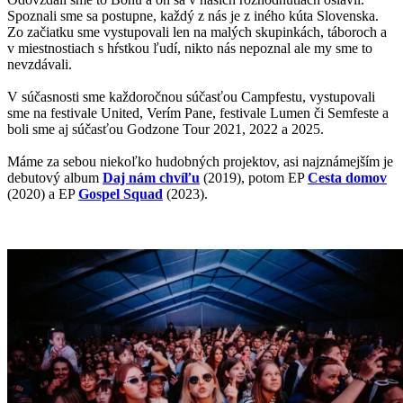
Spoznali sme sa postupne, každý z nás je z iného kúta Slovenska.
Zo začiatku sme vystupovali len na malých skupinkách, táboroch a
v miestnostiach s hŕstkou ľudí, nikto nás nepoznal ale my sme to
nevzdávali.
V súčasnosti sme každoročnou súčasťou Campfestu, vystupovali
sme na festivale United, Verím Pane, festivale Lumen či Semfeste a
boli sme aj súčasťou Godzone Tour 2021, 2022 a 2025.
Máme za sebou niekoľko hudobných projektov, asi najznámejším je
debutový album
Daj nám chvíľu
(2019), potom EP
Cesta domov
(2020) a EP
Gospel Squad
(2023).