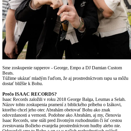
Sme zoskupenie rapperov - George, Empo a DJ Damian Custom
Beats.
Túžime ukázať mladým ľuďom, že aj prostredníctvom rapu sa môžu
dostať bližšie k Bohu.
Prečo ISAAC RECORDS?
Isaac Records založili v roku 2018 George Balga, Leumas a Selah.
Názov tohto zoskupenia pramení z biblického príbehu o Izákovi,
ktorého chcel jeho otec Abrahám obetovať Bohu ako znak
odovzdanosti a vernosti. Podobne ako Abrahám, aj my, členovia
Isaac Records, sme stáli pred životným rozhodnutím či ísť cestou
zvestovania Božieho evanjelia prostredníctvom hudby alebo nie.
Odovzdali sme to Bohu a on sa v našich rozhodnutiach oslávil.