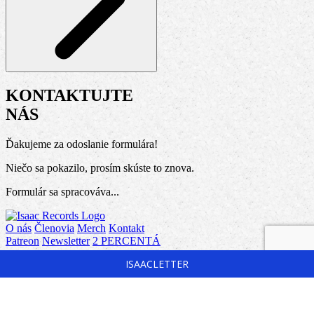
KONTAKTUJTE
NÁS
Ďakujeme za odoslanie formulára!
Niečo sa pokazilo, prosím skúste to znova.
Formulár sa spracováva...
O nás
Členovia
Merch
Kontakt
Patreon
Newsletter
2 PERCENTÁ
ISAACLETTER
Isaac Records
Tovarné 84, 09401
IČO 56551762
DIČ 2122541003